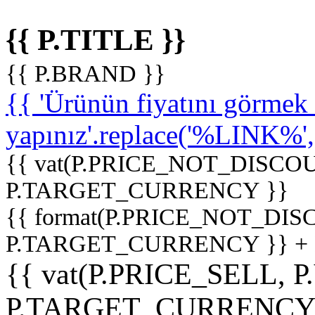
{{ P.TITLE }}
{{ P.BRAND }}
{{ 'Ürünün fiyatını görme
yapınız'.replace('%LINK%', '
{{ vat(P.PRICE_NOT_DISCOU
P.TARGET_CURRENCY }}
{{ format(P.PRICE_NOT_DI
P.TARGET_CURRENCY }} +
{{ vat(P.PRICE_SELL, P
P.TARGET_CURRENCY