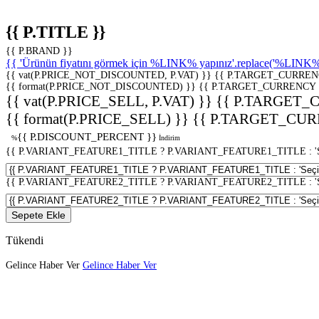
{{ P.TITLE }}
{{ P.BRAND }}
{{ 'Ürünün fiyatını görmek için %LINK% yapınız'.replace('%LINK%', 
{{ vat(P.PRICE_NOT_DISCOUNTED, P.VAT) }}
{{ P.TARGET_CURREN
{{ format(P.PRICE_NOT_DISCOUNTED) }}
{{ P.TARGET_CURRENCY 
{{ vat(P.PRICE_SELL, P.VAT) }}
{{ P.TARGET_
{{ format(P.PRICE_SELL) }}
{{ P.TARGET_CUR
{{ P.DISCOUNT_PERCENT }}
%
İndirim
{{ P.VARIANT_FEATURE1_TITLE ? P.VARIANT_FEATURE1_TITLE : 'Seç
{{ P.VARIANT_FEATURE2_TITLE ? P.VARIANT_FEATURE2_TITLE : 'Seç
Sepete Ekle
Tükendi
Gelince Haber Ver
Gelince Haber Ver