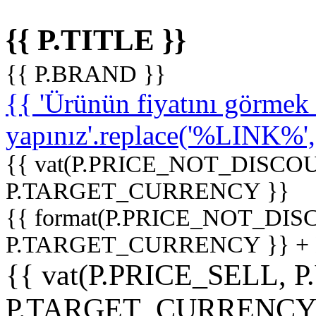
{{ P.TITLE }}
{{ P.BRAND }}
{{ 'Ürünün fiyatını görme
yapınız'.replace('%LINK%', '
{{ vat(P.PRICE_NOT_DISCOU
P.TARGET_CURRENCY }}
{{ format(P.PRICE_NOT_DI
P.TARGET_CURRENCY }} +
{{ vat(P.PRICE_SELL, P
P.TARGET_CURRENCY