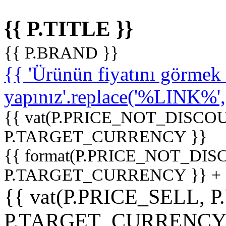
{{ P.TITLE }}
{{ P.BRAND }}
{{ 'Ürünün fiyatını görme
yapınız'.replace('%LINK%', '
{{ vat(P.PRICE_NOT_DISCOU
P.TARGET_CURRENCY }}
{{ format(P.PRICE_NOT_DI
P.TARGET_CURRENCY }} +
{{ vat(P.PRICE_SELL, P
P.TARGET_CURRENCY