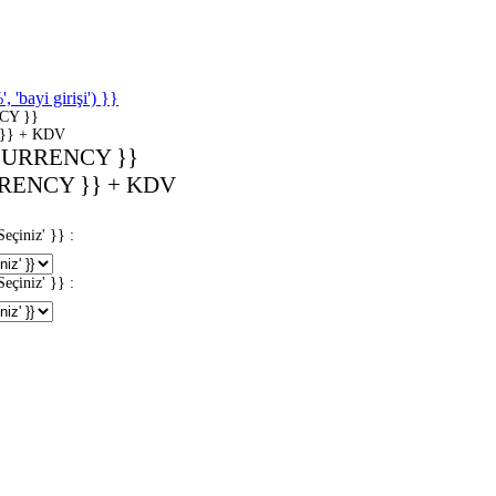
'bayi girişi') }}
CY }}
}} + KDV
CURRENCY }}
RENCY }} + KDV
iniz' }} :
iniz' }} :