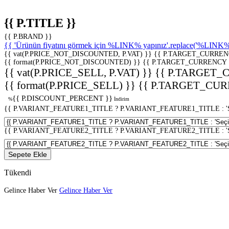
{{ P.TITLE }}
{{ P.BRAND }}
{{ 'Ürünün fiyatını görmek için %LINK% yapınız'.replace('%LINK%', 
{{ vat(P.PRICE_NOT_DISCOUNTED, P.VAT) }}
{{ P.TARGET_CURREN
{{ format(P.PRICE_NOT_DISCOUNTED) }}
{{ P.TARGET_CURRENCY 
{{ vat(P.PRICE_SELL, P.VAT) }}
{{ P.TARGET_
{{ format(P.PRICE_SELL) }}
{{ P.TARGET_CUR
{{ P.DISCOUNT_PERCENT }}
%
İndirim
{{ P.VARIANT_FEATURE1_TITLE ? P.VARIANT_FEATURE1_TITLE : 'Seç
{{ P.VARIANT_FEATURE2_TITLE ? P.VARIANT_FEATURE2_TITLE : 'Seç
Sepete Ekle
Tükendi
Gelince Haber Ver
Gelince Haber Ver