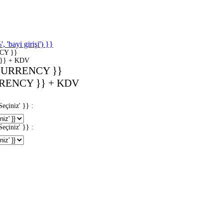
'bayi girişi') }}
CY }}
}} + KDV
CURRENCY }}
RENCY }} + KDV
iniz' }} :
iniz' }} :