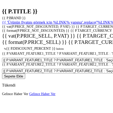
{{ P.TITLE }}
{{ P.BRAND }}
{{ 'Ürünün fiyatını görmek için %LINK% yapınız'.replace('%LINK%', 
{{ vat(P.PRICE_NOT_DISCOUNTED, P.VAT) }}
{{ P.TARGET_CURREN
{{ format(P.PRICE_NOT_DISCOUNTED) }}
{{ P.TARGET_CURRENCY 
{{ vat(P.PRICE_SELL, P.VAT) }}
{{ P.TARGET_
{{ format(P.PRICE_SELL) }}
{{ P.TARGET_CUR
{{ P.DISCOUNT_PERCENT }}
%
İndirim
{{ P.VARIANT_FEATURE1_TITLE ? P.VARIANT_FEATURE1_TITLE : 'Seç
{{ P.VARIANT_FEATURE2_TITLE ? P.VARIANT_FEATURE2_TITLE : 'Seç
Sepete Ekle
Tükendi
Gelince Haber Ver
Gelince Haber Ver