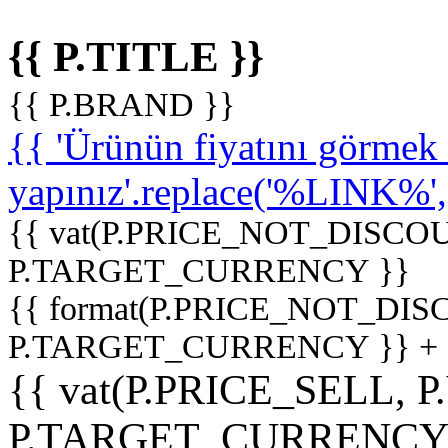
{{ P.TITLE }}
{{ P.BRAND }}
{{ 'Ürünün fiyatını görme
yapınız'.replace('%LINK%', '
{{ vat(P.PRICE_NOT_DISCOU
P.TARGET_CURRENCY }}
{{ format(P.PRICE_NOT_DI
P.TARGET_CURRENCY }} +
{{ vat(P.PRICE_SELL, P
P.TARGET_CURRENCY