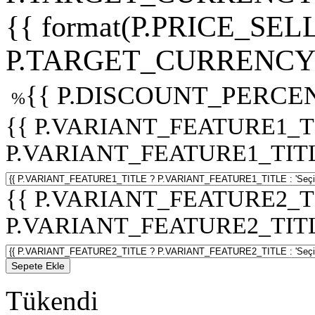
{{ format(P.PRICE_SELL
P.TARGET_CURRENCY 
{{ P.DISCOUNT_PERCEN
%
{{ P.VARIANT_FEATURE1_T
P.VARIANT_FEATURE1_TITLE :
{{ P.VARIANT_FEATURE2_T
P.VARIANT_FEATURE2_TITLE :
Sepete Ekle
Tükendi