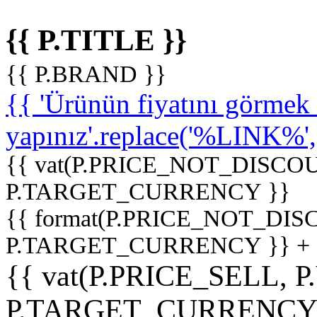
{{ P.TITLE }}
{{ P.BRAND }}
{{ 'Ürünün fiyatını görme
yapınız'.replace('%LINK%', '
{{ vat(P.PRICE_NOT_DISCOU
P.TARGET_CURRENCY }}
{{ format(P.PRICE_NOT_DI
P.TARGET_CURRENCY }} +
{{ vat(P.PRICE_SELL, P
P.TARGET_CURRENCY