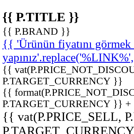
{{ P.TITLE }}
{{ P.BRAND }}
{{ 'Ürünün fiyatını görme
yapınız'.replace('%LINK%', '
{{ vat(P.PRICE_NOT_DISCOU
P.TARGET_CURRENCY }}
{{ format(P.PRICE_NOT_DI
P.TARGET_CURRENCY }} +
{{ vat(P.PRICE_SELL, P
P.TARGET_CURRENCY