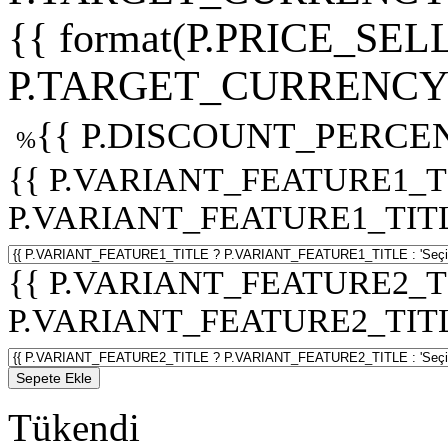
{{ format(P.PRICE_SELL
P.TARGET_CURRENCY 
{{ P.DISCOUNT_PERCEN
%
{{ P.VARIANT_FEATURE1_T
P.VARIANT_FEATURE1_TITLE :
{{ P.VARIANT_FEATURE2_T
P.VARIANT_FEATURE2_TITLE :
Sepete Ekle
Tükendi