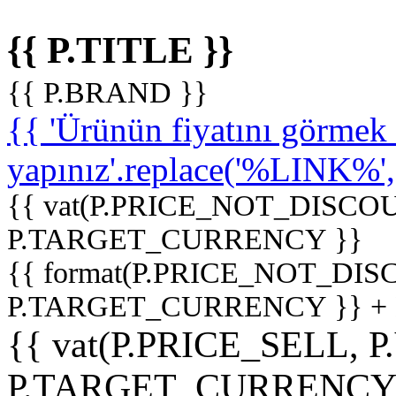
{{ P.TITLE }}
{{ P.BRAND }}
{{ 'Ürünün fiyatını görme
yapınız'.replace('%LINK%', '
{{ vat(P.PRICE_NOT_DISCOU
P.TARGET_CURRENCY }}
{{ format(P.PRICE_NOT_DI
P.TARGET_CURRENCY }} +
{{ vat(P.PRICE_SELL, P
P.TARGET_CURRENCY