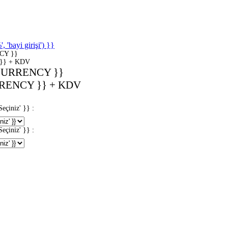
'bayi girişi') }}
CY }}
}} + KDV
CURRENCY }}
RENCY }} + KDV
iniz' }} :
iniz' }} :