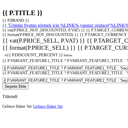
{{ P.TITLE }}
{{ P.BRAND }}
{{ 'Ürünün fiyatını görmek için %LINK% yapınız'.replace('%LINK%', 
{{ vat(P.PRICE_NOT_DISCOUNTED, P.VAT) }}
{{ P.TARGET_CURREN
{{ format(P.PRICE_NOT_DISCOUNTED) }}
{{ P.TARGET_CURRENCY 
{{ vat(P.PRICE_SELL, P.VAT) }}
{{ P.TARGET_
{{ format(P.PRICE_SELL) }}
{{ P.TARGET_CUR
{{ P.DISCOUNT_PERCENT }}
%
İndirim
{{ P.VARIANT_FEATURE1_TITLE ? P.VARIANT_FEATURE1_TITLE : 'Seç
{{ P.VARIANT_FEATURE2_TITLE ? P.VARIANT_FEATURE2_TITLE : 'Seç
Sepete Ekle
Tükendi
Gelince Haber Ver
Gelince Haber Ver