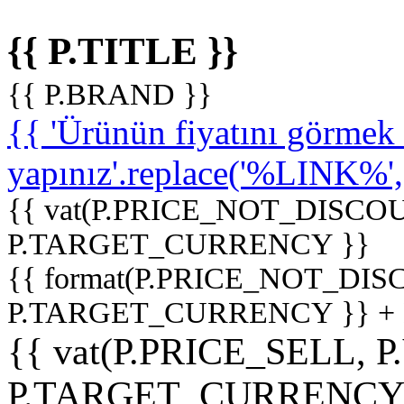
{{ P.TITLE }}
{{ P.BRAND }}
{{ 'Ürünün fiyatını görme
yapınız'.replace('%LINK%', '
{{ vat(P.PRICE_NOT_DISCOU
P.TARGET_CURRENCY }}
{{ format(P.PRICE_NOT_DI
P.TARGET_CURRENCY }} +
{{ vat(P.PRICE_SELL, P
P.TARGET_CURRENCY