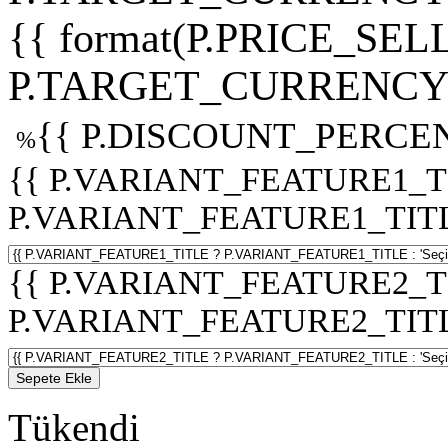
{{ format(P.PRICE_SELL
P.TARGET_CURRENCY 
{{ P.DISCOUNT_PERCEN
%
{{ P.VARIANT_FEATURE1_T
P.VARIANT_FEATURE1_TITLE :
{{ P.VARIANT_FEATURE2_T
P.VARIANT_FEATURE2_TITLE :
Sepete Ekle
Tükendi