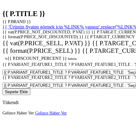
{{ P.TITLE }}
{{ P.BRAND }}
{{ 'Ürünün fiyatını görmek için %LINK% yapınız'.replace('%LINK%', 
{{ vat(P.PRICE_NOT_DISCOUNTED, P.VAT) }}
{{ P.TARGET_CURREN
{{ format(P.PRICE_NOT_DISCOUNTED) }}
{{ P.TARGET_CURRENCY 
{{ vat(P.PRICE_SELL, P.VAT) }}
{{ P.TARGET_
{{ format(P.PRICE_SELL) }}
{{ P.TARGET_CUR
{{ P.DISCOUNT_PERCENT }}
%
İndirim
{{ P.VARIANT_FEATURE1_TITLE ? P.VARIANT_FEATURE1_TITLE : 'Seç
{{ P.VARIANT_FEATURE2_TITLE ? P.VARIANT_FEATURE2_TITLE : 'Seç
Sepete Ekle
Tükendi
Gelince Haber Ver
Gelince Haber Ver