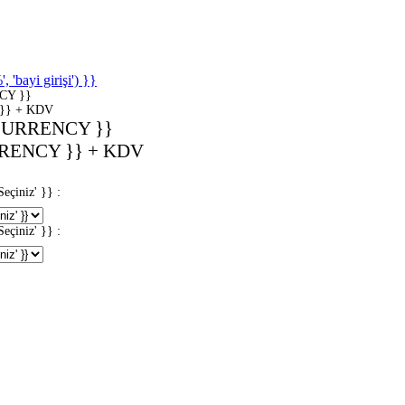
'bayi girişi') }}
CY }}
}} + KDV
CURRENCY }}
RENCY }} + KDV
iniz' }} :
iniz' }} :