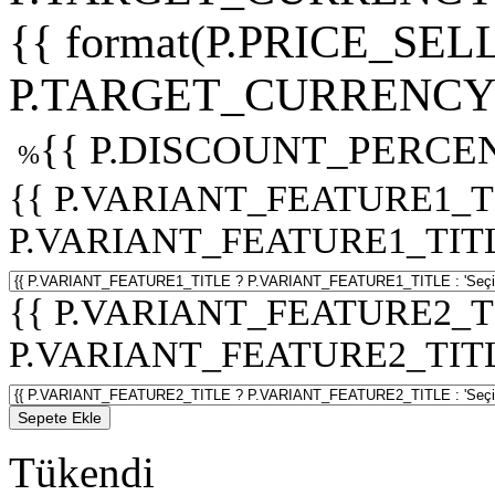
{{ format(P.PRICE_SELL
P.TARGET_CURRENCY 
{{ P.DISCOUNT_PERCEN
%
{{ P.VARIANT_FEATURE1_T
P.VARIANT_FEATURE1_TITLE :
{{ P.VARIANT_FEATURE2_T
P.VARIANT_FEATURE2_TITLE :
Sepete Ekle
Tükendi