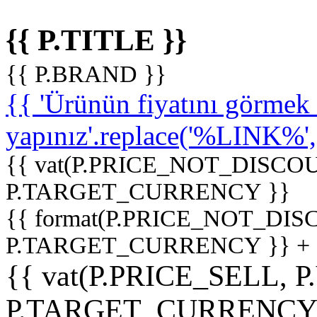
{{ P.TITLE }}
{{ P.BRAND }}
{{ 'Ürünün fiyatını görme
yapınız'.replace('%LINK%', '
{{ vat(P.PRICE_NOT_DISCOU
P.TARGET_CURRENCY }}
{{ format(P.PRICE_NOT_DI
P.TARGET_CURRENCY }} +
{{ vat(P.PRICE_SELL, P
P.TARGET_CURRENCY