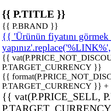
{{ P.TITLE }}
{{ P.BRAND }}
{{ 'Ürünün fiyatını görme
yapınız'.replace('%LINK%', '
{{ vat(P.PRICE_NOT_DISCOU
P.TARGET_CURRENCY }}
{{ format(P.PRICE_NOT_DI
P.TARGET_CURRENCY }} +
{{ vat(P.PRICE_SELL, P
P.TARGET_CURRENCY