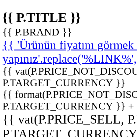
{{ P.TITLE }}
{{ P.BRAND }}
{{ 'Ürünün fiyatını görme
yapınız'.replace('%LINK%', '
{{ vat(P.PRICE_NOT_DISCOU
P.TARGET_CURRENCY }}
{{ format(P.PRICE_NOT_DI
P.TARGET_CURRENCY }} +
{{ vat(P.PRICE_SELL, P
P.TARGET_CURRENCY