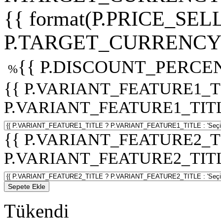
{{ format(P.PRICE_SELL
P.TARGET_CURRENCY 
{{ P.DISCOUNT_PERCEN
%
{{ P.VARIANT_FEATURE1_T
P.VARIANT_FEATURE1_TITLE :
{{ P.VARIANT_FEATURE2_T
P.VARIANT_FEATURE2_TITLE :
Sepete Ekle
Tükendi