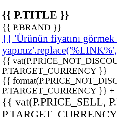
{{ P.TITLE }}
{{ P.BRAND }}
{{ 'Ürünün fiyatını görme
yapınız'.replace('%LINK%', '
{{ vat(P.PRICE_NOT_DISCOU
P.TARGET_CURRENCY }}
{{ format(P.PRICE_NOT_DI
P.TARGET_CURRENCY }} +
{{ vat(P.PRICE_SELL, P
P.TARGET_CURRENCY