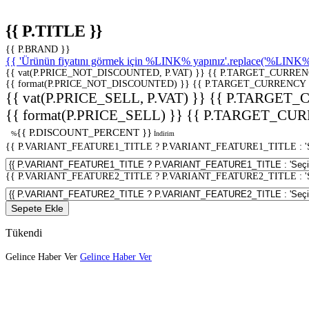
{{ P.TITLE }}
{{ P.BRAND }}
{{ 'Ürünün fiyatını görmek için %LINK% yapınız'.replace('%LINK%', 
{{ vat(P.PRICE_NOT_DISCOUNTED, P.VAT) }}
{{ P.TARGET_CURREN
{{ format(P.PRICE_NOT_DISCOUNTED) }}
{{ P.TARGET_CURRENCY 
{{ vat(P.PRICE_SELL, P.VAT) }}
{{ P.TARGET_
{{ format(P.PRICE_SELL) }}
{{ P.TARGET_CUR
{{ P.DISCOUNT_PERCENT }}
%
İndirim
{{ P.VARIANT_FEATURE1_TITLE ? P.VARIANT_FEATURE1_TITLE : 'Seç
{{ P.VARIANT_FEATURE2_TITLE ? P.VARIANT_FEATURE2_TITLE : 'Seç
Sepete Ekle
Tükendi
Gelince Haber Ver
Gelince Haber Ver