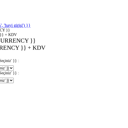
'bayi girişi') }}
CY }}
}} + KDV
CURRENCY }}
RENCY }} + KDV
iniz' }} :
iniz' }} :