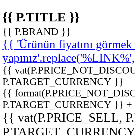
{{ P.TITLE }}
{{ P.BRAND }}
{{ 'Ürünün fiyatını görme
yapınız'.replace('%LINK%', '
{{ vat(P.PRICE_NOT_DISCOU
P.TARGET_CURRENCY }}
{{ format(P.PRICE_NOT_DI
P.TARGET_CURRENCY }} +
{{ vat(P.PRICE_SELL, P
P.TARGET_CURRENCY