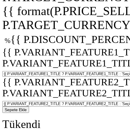
{{ format(P.PRICE_SELL
P.TARGET_CURRENCY 
{{ P.DISCOUNT_PERCEN
%
{{ P.VARIANT_FEATURE1_T
P.VARIANT_FEATURE1_TITLE :
{{ P.VARIANT_FEATURE2_T
P.VARIANT_FEATURE2_TITLE :
Sepete Ekle
Tükendi