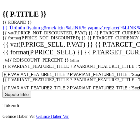
{{ P.TITLE }}
{{ P.BRAND }}
{{ 'Ürünün fiyatını görmek için %LINK% yapınız'.replace('%LINK%', 
{{ vat(P.PRICE_NOT_DISCOUNTED, P.VAT) }}
{{ P.TARGET_CURREN
{{ format(P.PRICE_NOT_DISCOUNTED) }}
{{ P.TARGET_CURRENCY 
{{ vat(P.PRICE_SELL, P.VAT) }}
{{ P.TARGET_
{{ format(P.PRICE_SELL) }}
{{ P.TARGET_CUR
{{ P.DISCOUNT_PERCENT }}
%
İndirim
{{ P.VARIANT_FEATURE1_TITLE ? P.VARIANT_FEATURE1_TITLE : 'Seç
{{ P.VARIANT_FEATURE2_TITLE ? P.VARIANT_FEATURE2_TITLE : 'Seç
Sepete Ekle
Tükendi
Gelince Haber Ver
Gelince Haber Ver