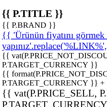
{{ P.TITLE }}
{{ P.BRAND }}
{{ 'Ürünün fiyatını görme
yapınız'.replace('%LINK%', '
{{ vat(P.PRICE_NOT_DISCOU
P.TARGET_CURRENCY }}
{{ format(P.PRICE_NOT_DI
P.TARGET_CURRENCY }} +
{{ vat(P.PRICE_SELL, P
P.TARGET_CURRENCY