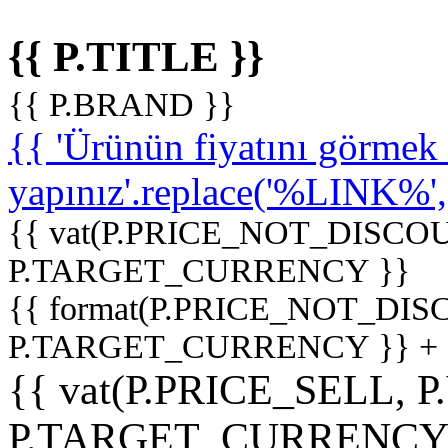
{{ P.TITLE }}
{{ P.BRAND }}
{{ 'Ürünün fiyatını görme
yapınız'.replace('%LINK%', '
{{ vat(P.PRICE_NOT_DISCOU
P.TARGET_CURRENCY }}
{{ format(P.PRICE_NOT_DI
P.TARGET_CURRENCY }} +
{{ vat(P.PRICE_SELL, P
P.TARGET_CURRENCY