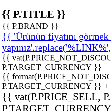
{{ P.TITLE }}
{{ P.BRAND }}
{{ 'Ürünün fiyatını görme
yapınız'.replace('%LINK%', '
{{ vat(P.PRICE_NOT_DISCOU
P.TARGET_CURRENCY }}
{{ format(P.PRICE_NOT_DI
P.TARGET_CURRENCY }} +
{{ vat(P.PRICE_SELL, P
P.TARGET_CURRENCY