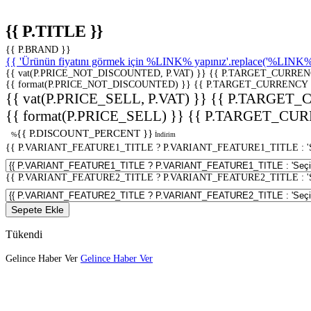
{{ P.TITLE }}
{{ P.BRAND }}
{{ 'Ürünün fiyatını görmek için %LINK% yapınız'.replace('%LINK%', 
{{ vat(P.PRICE_NOT_DISCOUNTED, P.VAT) }}
{{ P.TARGET_CURREN
{{ format(P.PRICE_NOT_DISCOUNTED) }}
{{ P.TARGET_CURRENCY 
{{ vat(P.PRICE_SELL, P.VAT) }}
{{ P.TARGET_
{{ format(P.PRICE_SELL) }}
{{ P.TARGET_CUR
{{ P.DISCOUNT_PERCENT }}
%
İndirim
{{ P.VARIANT_FEATURE1_TITLE ? P.VARIANT_FEATURE1_TITLE : 'Seç
{{ P.VARIANT_FEATURE2_TITLE ? P.VARIANT_FEATURE2_TITLE : 'Seç
Sepete Ekle
Tükendi
Gelince Haber Ver
Gelince Haber Ver