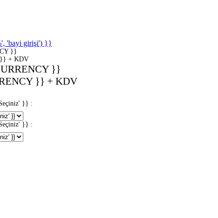
'bayi girişi') }}
CY }}
}} + KDV
CURRENCY }}
RENCY }} + KDV
iniz' }} :
iniz' }} :