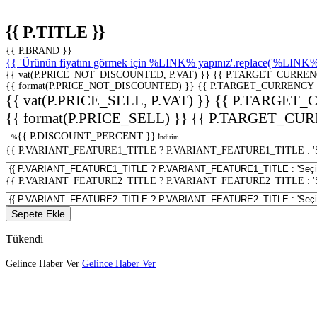
{{ P.TITLE }}
{{ P.BRAND }}
{{ 'Ürünün fiyatını görmek için %LINK% yapınız'.replace('%LINK%', 
{{ vat(P.PRICE_NOT_DISCOUNTED, P.VAT) }}
{{ P.TARGET_CURREN
{{ format(P.PRICE_NOT_DISCOUNTED) }}
{{ P.TARGET_CURRENCY 
{{ vat(P.PRICE_SELL, P.VAT) }}
{{ P.TARGET_
{{ format(P.PRICE_SELL) }}
{{ P.TARGET_CUR
{{ P.DISCOUNT_PERCENT }}
%
İndirim
{{ P.VARIANT_FEATURE1_TITLE ? P.VARIANT_FEATURE1_TITLE : 'Seç
{{ P.VARIANT_FEATURE2_TITLE ? P.VARIANT_FEATURE2_TITLE : 'Seç
Sepete Ekle
Tükendi
Gelince Haber Ver
Gelince Haber Ver