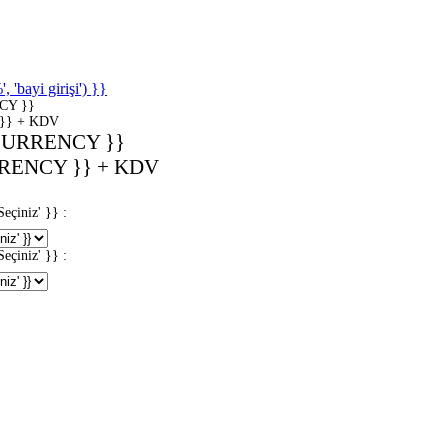
'bayi girişi') }}
CY }}
}} + KDV
CURRENCY }}
RENCY }} + KDV
iniz' }} :
iniz' }} :