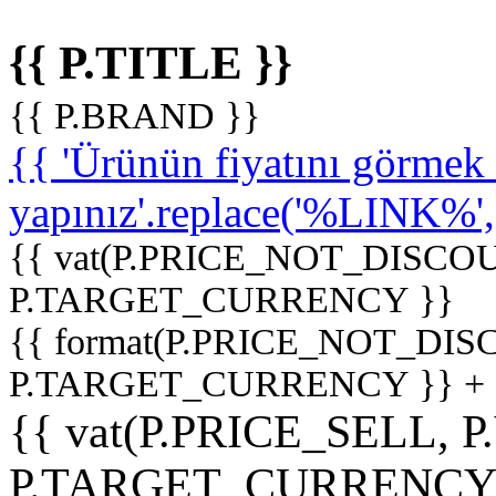
{{ P.TITLE }}
{{ P.BRAND }}
{{ 'Ürünün fiyatını görme
yapınız'.replace('%LINK%', '
{{ vat(P.PRICE_NOT_DISCOU
P.TARGET_CURRENCY }}
{{ format(P.PRICE_NOT_DI
P.TARGET_CURRENCY }} +
{{ vat(P.PRICE_SELL, P
P.TARGET_CURRENCY