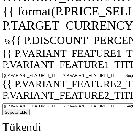
{{ format(P.PRICE_SELL
P.TARGET_CURRENCY 
{{ P.DISCOUNT_PERCEN
%
{{ P.VARIANT_FEATURE1_T
P.VARIANT_FEATURE1_TITLE :
{{ P.VARIANT_FEATURE2_T
P.VARIANT_FEATURE2_TITLE :
Sepete Ekle
Tükendi