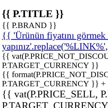
{{ P.TITLE }}
{{ P.BRAND }}
{{ 'Ürünün fiyatını görme
yapınız'.replace('%LINK%', '
{{ vat(P.PRICE_NOT_DISCOU
P.TARGET_CURRENCY }}
{{ format(P.PRICE_NOT_DI
P.TARGET_CURRENCY }} +
{{ vat(P.PRICE_SELL, P
P.TARGET_CURRENCY