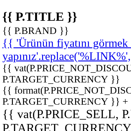
{{ P.TITLE }}
{{ P.BRAND }}
{{ 'Ürünün fiyatını görme
yapınız'.replace('%LINK%', '
{{ vat(P.PRICE_NOT_DISCOU
P.TARGET_CURRENCY }}
{{ format(P.PRICE_NOT_DI
P.TARGET_CURRENCY }} +
{{ vat(P.PRICE_SELL, P
P.TARGET_CURRENCY