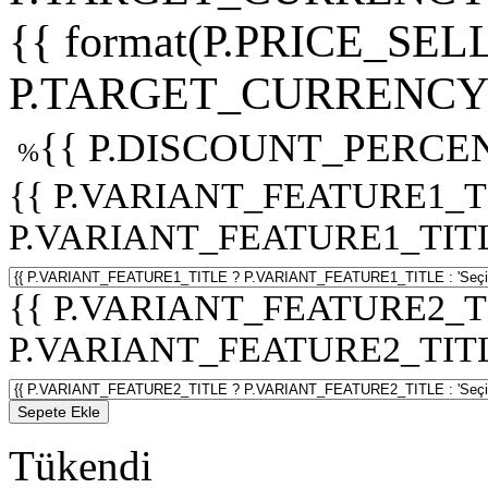
{{ format(P.PRICE_SELL
P.TARGET_CURRENCY 
{{ P.DISCOUNT_PERCEN
%
{{ P.VARIANT_FEATURE1_T
P.VARIANT_FEATURE1_TITLE :
{{ P.VARIANT_FEATURE2_T
P.VARIANT_FEATURE2_TITLE :
Sepete Ekle
Tükendi