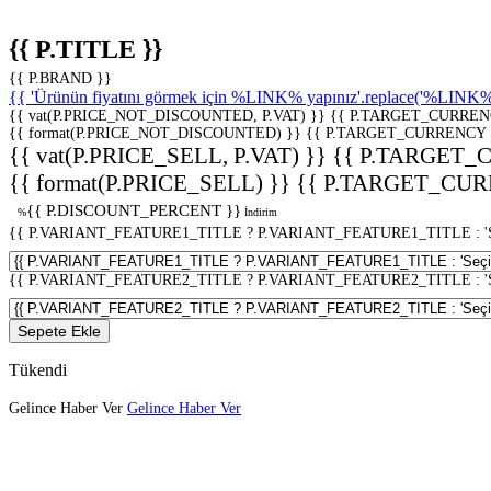
{{ P.TITLE }}
{{ P.BRAND }}
{{ 'Ürünün fiyatını görmek için %LINK% yapınız'.replace('%LINK%', 
{{ vat(P.PRICE_NOT_DISCOUNTED, P.VAT) }}
{{ P.TARGET_CURREN
{{ format(P.PRICE_NOT_DISCOUNTED) }}
{{ P.TARGET_CURRENCY 
{{ vat(P.PRICE_SELL, P.VAT) }}
{{ P.TARGET_
{{ format(P.PRICE_SELL) }}
{{ P.TARGET_CUR
{{ P.DISCOUNT_PERCENT }}
%
İndirim
{{ P.VARIANT_FEATURE1_TITLE ? P.VARIANT_FEATURE1_TITLE : 'Seç
{{ P.VARIANT_FEATURE2_TITLE ? P.VARIANT_FEATURE2_TITLE : 'Seç
Sepete Ekle
Tükendi
Gelince Haber Ver
Gelince Haber Ver