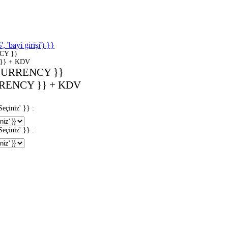
'bayi girişi') }}
CY }}
}} + KDV
CURRENCY }}
RENCY }} + KDV
iniz' }} :
iniz' }} :