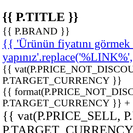
{{ P.TITLE }}
{{ P.BRAND }}
{{ 'Ürünün fiyatını görme
yapınız'.replace('%LINK%', '
{{ vat(P.PRICE_NOT_DISCOU
P.TARGET_CURRENCY }}
{{ format(P.PRICE_NOT_DI
P.TARGET_CURRENCY }} +
{{ vat(P.PRICE_SELL, P
P.TARGET_CURRENCY