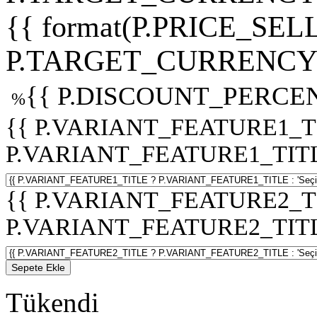
{{ format(P.PRICE_SELL
P.TARGET_CURRENCY 
{{ P.DISCOUNT_PERCEN
%
{{ P.VARIANT_FEATURE1_T
P.VARIANT_FEATURE1_TITLE :
{{ P.VARIANT_FEATURE2_T
P.VARIANT_FEATURE2_TITLE :
Sepete Ekle
Tükendi