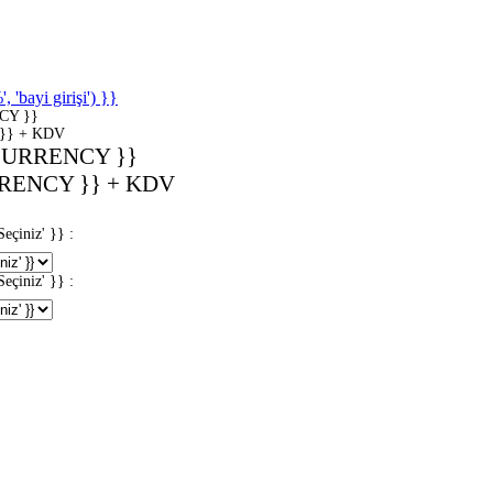
'bayi girişi') }}
CY }}
}} + KDV
CURRENCY }}
RENCY }} + KDV
iniz' }} :
iniz' }} :