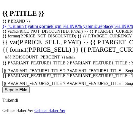
{{ P.TITLE }}
{{ P.BRAND }}
{{ 'Ürünün fiyatını görmek için %LINK% yapınız'.replace('%LINK%', 
{{ vat(P.PRICE_NOT_DISCOUNTED, P.VAT) }}
{{ P.TARGET_CURREN
{{ format(P.PRICE_NOT_DISCOUNTED) }}
{{ P.TARGET_CURRENCY 
{{ vat(P.PRICE_SELL, P.VAT) }}
{{ P.TARGET_
{{ format(P.PRICE_SELL) }}
{{ P.TARGET_CUR
{{ P.DISCOUNT_PERCENT }}
%
İndirim
{{ P.VARIANT_FEATURE1_TITLE ? P.VARIANT_FEATURE1_TITLE : 'Seç
{{ P.VARIANT_FEATURE2_TITLE ? P.VARIANT_FEATURE2_TITLE : 'Seç
Sepete Ekle
Tükendi
Gelince Haber Ver
Gelince Haber Ver