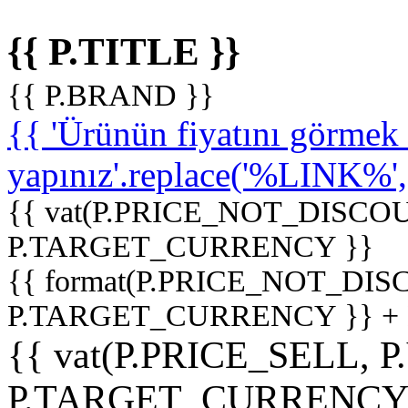
{{ P.TITLE }}
{{ P.BRAND }}
{{ 'Ürünün fiyatını görme
yapınız'.replace('%LINK%', '
{{ vat(P.PRICE_NOT_DISCOU
P.TARGET_CURRENCY }}
{{ format(P.PRICE_NOT_DI
P.TARGET_CURRENCY }} +
{{ vat(P.PRICE_SELL, P
P.TARGET_CURRENCY