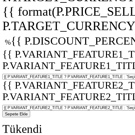
{{ format(P.PRICE_SELL
P.TARGET_CURRENCY 
{{ P.DISCOUNT_PERCEN
%
{{ P.VARIANT_FEATURE1_T
P.VARIANT_FEATURE1_TITLE :
{{ P.VARIANT_FEATURE2_T
P.VARIANT_FEATURE2_TITLE :
Sepete Ekle
Tükendi