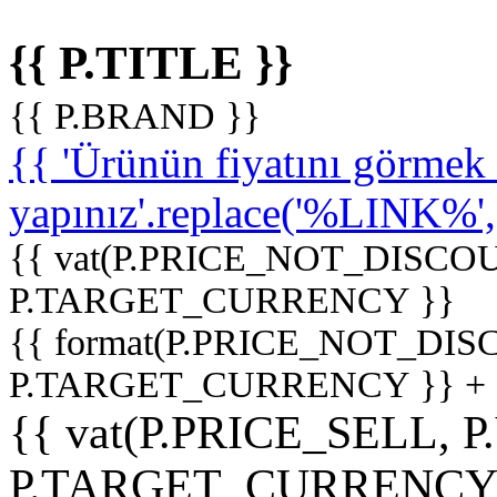
{{ P.TITLE }}
{{ P.BRAND }}
{{ 'Ürünün fiyatını görme
yapınız'.replace('%LINK%', '
{{ vat(P.PRICE_NOT_DISCOU
P.TARGET_CURRENCY }}
{{ format(P.PRICE_NOT_DI
P.TARGET_CURRENCY }} +
{{ vat(P.PRICE_SELL, P
P.TARGET_CURRENCY