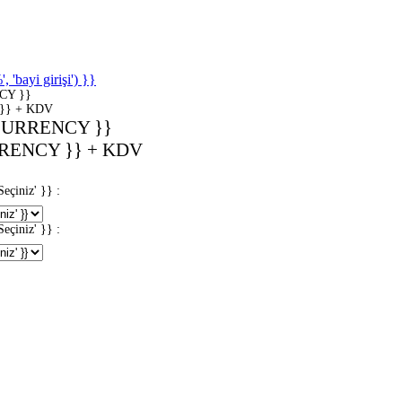
'bayi girişi') }}
CY }}
}} + KDV
CURRENCY }}
RENCY }} + KDV
iniz' }} :
iniz' }} :