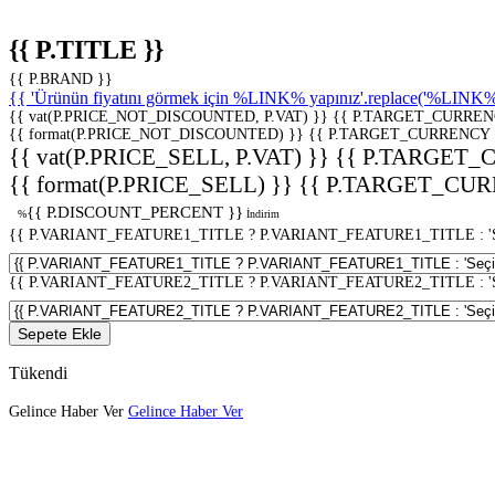
{{ P.TITLE }}
{{ P.BRAND }}
{{ 'Ürünün fiyatını görmek için %LINK% yapınız'.replace('%LINK%', 
{{ vat(P.PRICE_NOT_DISCOUNTED, P.VAT) }}
{{ P.TARGET_CURREN
{{ format(P.PRICE_NOT_DISCOUNTED) }}
{{ P.TARGET_CURRENCY 
{{ vat(P.PRICE_SELL, P.VAT) }}
{{ P.TARGET_
{{ format(P.PRICE_SELL) }}
{{ P.TARGET_CUR
{{ P.DISCOUNT_PERCENT }}
%
İndirim
{{ P.VARIANT_FEATURE1_TITLE ? P.VARIANT_FEATURE1_TITLE : 'Seç
{{ P.VARIANT_FEATURE2_TITLE ? P.VARIANT_FEATURE2_TITLE : 'Seç
Sepete Ekle
Tükendi
Gelince Haber Ver
Gelince Haber Ver