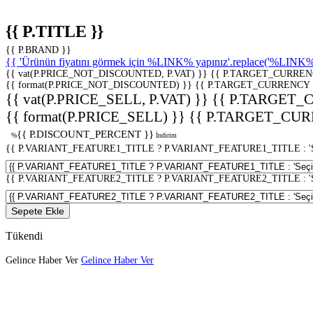
{{ P.TITLE }}
{{ P.BRAND }}
{{ 'Ürünün fiyatını görmek için %LINK% yapınız'.replace('%LINK%', 
{{ vat(P.PRICE_NOT_DISCOUNTED, P.VAT) }}
{{ P.TARGET_CURREN
{{ format(P.PRICE_NOT_DISCOUNTED) }}
{{ P.TARGET_CURRENCY 
{{ vat(P.PRICE_SELL, P.VAT) }}
{{ P.TARGET_
{{ format(P.PRICE_SELL) }}
{{ P.TARGET_CUR
{{ P.DISCOUNT_PERCENT }}
%
İndirim
{{ P.VARIANT_FEATURE1_TITLE ? P.VARIANT_FEATURE1_TITLE : 'Seç
{{ P.VARIANT_FEATURE2_TITLE ? P.VARIANT_FEATURE2_TITLE : 'Seç
Sepete Ekle
Tükendi
Gelince Haber Ver
Gelince Haber Ver