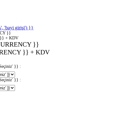
'bayi girişi') }}
CY }}
}} + KDV
CURRENCY }}
RENCY }} + KDV
iniz' }} :
iniz' }} :