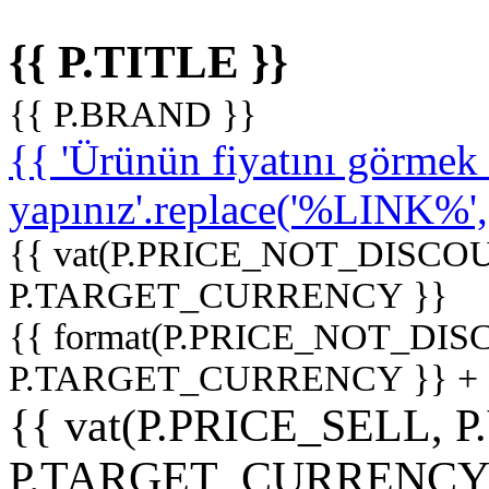
{{ P.TITLE }}
{{ P.BRAND }}
{{ 'Ürünün fiyatını görme
yapınız'.replace('%LINK%', '
{{ vat(P.PRICE_NOT_DISCOU
P.TARGET_CURRENCY }}
{{ format(P.PRICE_NOT_DI
P.TARGET_CURRENCY }} +
{{ vat(P.PRICE_SELL, P
P.TARGET_CURRENCY