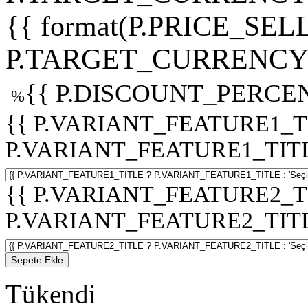
{{ format(P.PRICE_SELL
P.TARGET_CURRENCY 
{{ P.DISCOUNT_PERCEN
%
{{ P.VARIANT_FEATURE1_T
P.VARIANT_FEATURE1_TITLE :
{{ P.VARIANT_FEATURE2_T
P.VARIANT_FEATURE2_TITLE :
Sepete Ekle
Tükendi