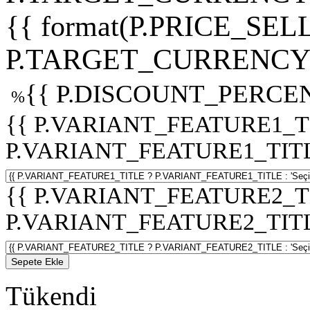
{{ format(P.PRICE_SELL
P.TARGET_CURRENCY 
{{ P.DISCOUNT_PERCEN
%
{{ P.VARIANT_FEATURE1_T
P.VARIANT_FEATURE1_TITLE :
{{ P.VARIANT_FEATURE2_T
P.VARIANT_FEATURE2_TITLE :
Sepete Ekle
Tükendi