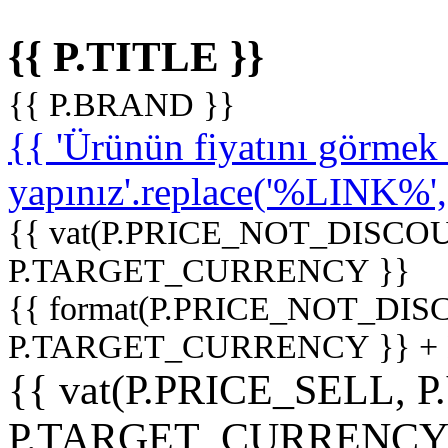
{{ P.TITLE }}
{{ P.BRAND }}
{{ 'Ürünün fiyatını görme
yapınız'.replace('%LINK%', '
{{ vat(P.PRICE_NOT_DISCOU
P.TARGET_CURRENCY }}
{{ format(P.PRICE_NOT_DI
P.TARGET_CURRENCY }} +
{{ vat(P.PRICE_SELL, P
P.TARGET_CURRENCY