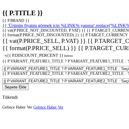
{{ P.TITLE }}
{{ P.BRAND }}
{{ 'Ürünün fiyatını görmek için %LINK% yapınız'.replace('%LINK%', 
{{ vat(P.PRICE_NOT_DISCOUNTED, P.VAT) }}
{{ P.TARGET_CURREN
{{ format(P.PRICE_NOT_DISCOUNTED) }}
{{ P.TARGET_CURRENCY 
{{ vat(P.PRICE_SELL, P.VAT) }}
{{ P.TARGET_
{{ format(P.PRICE_SELL) }}
{{ P.TARGET_CUR
{{ P.DISCOUNT_PERCENT }}
%
İndirim
{{ P.VARIANT_FEATURE1_TITLE ? P.VARIANT_FEATURE1_TITLE : 'Seç
{{ P.VARIANT_FEATURE2_TITLE ? P.VARIANT_FEATURE2_TITLE : 'Seç
Sepete Ekle
Tükendi
Gelince Haber Ver
Gelince Haber Ver