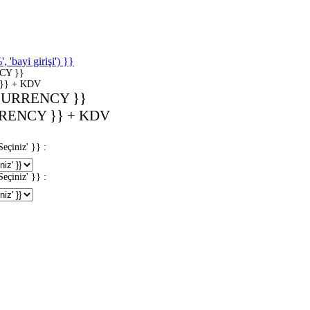
'bayi girişi') }}
CY }}
}} + KDV
CURRENCY }}
RENCY }} + KDV
iniz' }} :
iniz' }} :