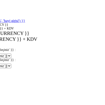
'bayi girişi') }}
CY }}
}} + KDV
CURRENCY }}
RENCY }} + KDV
iniz' }} :
iniz' }} :