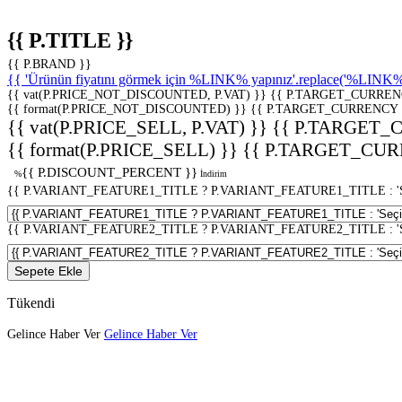
{{ P.TITLE }}
{{ P.BRAND }}
{{ 'Ürünün fiyatını görmek için %LINK% yapınız'.replace('%LINK%', 
{{ vat(P.PRICE_NOT_DISCOUNTED, P.VAT) }}
{{ P.TARGET_CURREN
{{ format(P.PRICE_NOT_DISCOUNTED) }}
{{ P.TARGET_CURRENCY 
{{ vat(P.PRICE_SELL, P.VAT) }}
{{ P.TARGET_
{{ format(P.PRICE_SELL) }}
{{ P.TARGET_CUR
{{ P.DISCOUNT_PERCENT }}
%
İndirim
{{ P.VARIANT_FEATURE1_TITLE ? P.VARIANT_FEATURE1_TITLE : 'Seç
{{ P.VARIANT_FEATURE2_TITLE ? P.VARIANT_FEATURE2_TITLE : 'Seç
Sepete Ekle
Tükendi
Gelince Haber Ver
Gelince Haber Ver