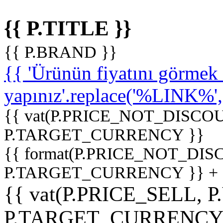
{{ P.TITLE }}
{{ P.BRAND }}
{{ 'Ürünün fiyatını görme
yapınız'.replace('%LINK%', '
{{ vat(P.PRICE_NOT_DISCOU
P.TARGET_CURRENCY }}
{{ format(P.PRICE_NOT_DI
P.TARGET_CURRENCY }} +
{{ vat(P.PRICE_SELL, P
P.TARGET_CURRENCY