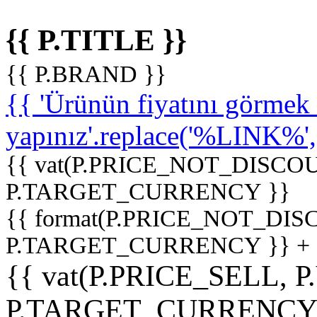
{{ P.TITLE }}
{{ P.BRAND }}
{{ 'Ürünün fiyatını görme
yapınız'.replace('%LINK%', '
{{ vat(P.PRICE_NOT_DISCOU
P.TARGET_CURRENCY }}
{{ format(P.PRICE_NOT_DI
P.TARGET_CURRENCY }} +
{{ vat(P.PRICE_SELL, P
P.TARGET_CURRENCY