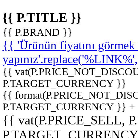
{{ P.TITLE }}
{{ P.BRAND }}
{{ 'Ürünün fiyatını görme
yapınız'.replace('%LINK%', '
{{ vat(P.PRICE_NOT_DISCOU
P.TARGET_CURRENCY }}
{{ format(P.PRICE_NOT_DI
P.TARGET_CURRENCY }} +
{{ vat(P.PRICE_SELL, P
P.TARGET_CURRENCY