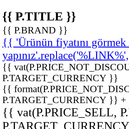
{{ P.TITLE }}
{{ P.BRAND }}
{{ 'Ürünün fiyatını görme
yapınız'.replace('%LINK%', '
{{ vat(P.PRICE_NOT_DISCOU
P.TARGET_CURRENCY }}
{{ format(P.PRICE_NOT_DI
P.TARGET_CURRENCY }} +
{{ vat(P.PRICE_SELL, P
P.TARGET_CURRENCY