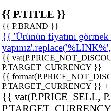
{{ P.TITLE }}
{{ P.BRAND }}
{{ 'Ürünün fiyatını görme
yapınız'.replace('%LINK%', '
{{ vat(P.PRICE_NOT_DISCOU
P.TARGET_CURRENCY }}
{{ format(P.PRICE_NOT_DI
P.TARGET_CURRENCY }} +
{{ vat(P.PRICE_SELL, P
P.TARGET_CURRENCY