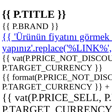
{{ P.TITLE }}
{{ P.BRAND }}
{{ 'Ürünün fiyatını görme
yapınız'.replace('%LINK%', '
{{ vat(P.PRICE_NOT_DISCOU
P.TARGET_CURRENCY }}
{{ format(P.PRICE_NOT_DI
P.TARGET_CURRENCY }} +
{{ vat(P.PRICE_SELL, P
P.TARGET_CURRENCY