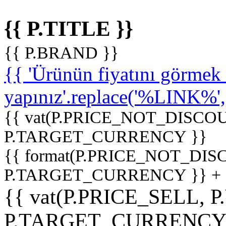
{{ P.TITLE }}
{{ P.BRAND }}
{{ 'Ürünün fiyatını görme
yapınız'.replace('%LINK%', '
{{ vat(P.PRICE_NOT_DISCOU
P.TARGET_CURRENCY }}
{{ format(P.PRICE_NOT_DI
P.TARGET_CURRENCY }} +
{{ vat(P.PRICE_SELL, P
P.TARGET_CURRENCY