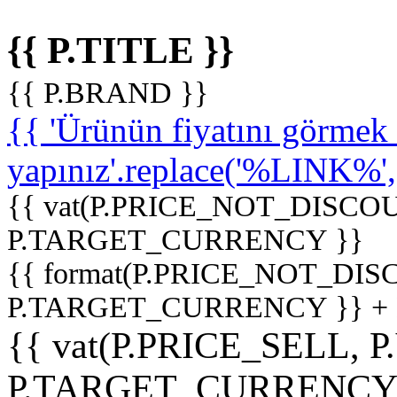
{{ P.TITLE }}
{{ P.BRAND }}
{{ 'Ürünün fiyatını görme
yapınız'.replace('%LINK%', '
{{ vat(P.PRICE_NOT_DISCOU
P.TARGET_CURRENCY }}
{{ format(P.PRICE_NOT_DI
P.TARGET_CURRENCY }} +
{{ vat(P.PRICE_SELL, P
P.TARGET_CURRENCY