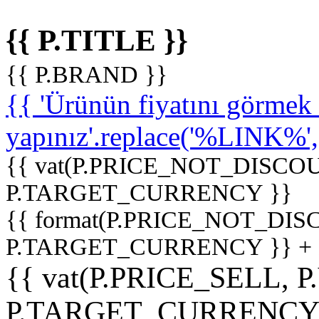
{{ P.TITLE }}
{{ P.BRAND }}
{{ 'Ürünün fiyatını görme
yapınız'.replace('%LINK%', '
{{ vat(P.PRICE_NOT_DISCOU
P.TARGET_CURRENCY }}
{{ format(P.PRICE_NOT_DI
P.TARGET_CURRENCY }} +
{{ vat(P.PRICE_SELL, P
P.TARGET_CURRENCY