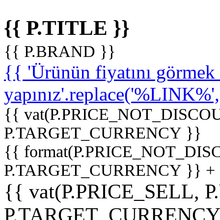
{{ P.TITLE }}
{{ P.BRAND }}
{{ 'Ürünün fiyatını görme
yapınız'.replace('%LINK%', '
{{ vat(P.PRICE_NOT_DISCOU
P.TARGET_CURRENCY }}
{{ format(P.PRICE_NOT_DI
P.TARGET_CURRENCY }} +
{{ vat(P.PRICE_SELL, P
P.TARGET_CURRENCY