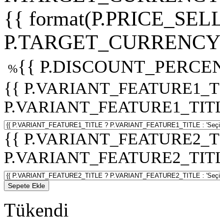
{{ format(P.PRICE_SELL
P.TARGET_CURRENCY 
{{ P.DISCOUNT_PERCEN
%
{{ P.VARIANT_FEATURE1_T
P.VARIANT_FEATURE1_TITLE :
{{ P.VARIANT_FEATURE2_T
P.VARIANT_FEATURE2_TITLE :
Sepete Ekle
Tükendi