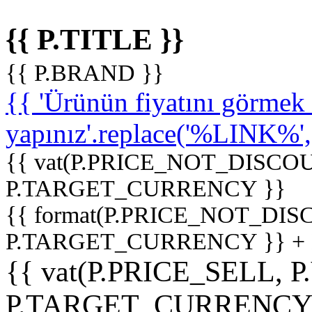
{{ P.TITLE }}
{{ P.BRAND }}
{{ 'Ürünün fiyatını görme
yapınız'.replace('%LINK%', '
{{ vat(P.PRICE_NOT_DISCOU
P.TARGET_CURRENCY }}
{{ format(P.PRICE_NOT_DI
P.TARGET_CURRENCY }} +
{{ vat(P.PRICE_SELL, P
P.TARGET_CURRENCY